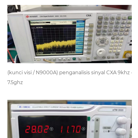
(kunci visi / N9000A) penganalisis sinyal CXA 9khz -
7.5ghz