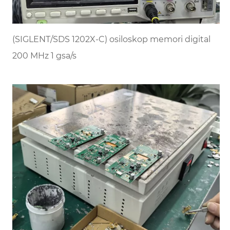
(SIGLENT/SDS 1202X-C) osiloskop memori digital
200 MHz 1 gsa/s