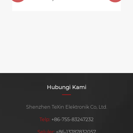
Hubungi Kami
Shenzhen TeXin Elektronik Co, Ltd.
Telp:
+86-755-83247232
Seluler:
+86-13787832057