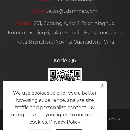
Surel:
texin@txjammer.com
Alamat:
201, Gedung A, No. 1, Jalan Xinghua,
Komunitas Pingxi, Jalan Pingdi, Distrik Longgang,
Kota Shenzhen, Provinsi Guangdong, Cina
Kode QR
X
We use cookies to offer you a better
browsing experience, analyze site
traffic and personalize content. By
using this site, you agree to our use of
Hak Cipta © 2024 Amplifier module Semua Hak
cookies.
Privacy Policy
Dilindungi Undang-undang.