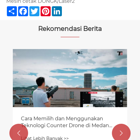
Mesin cetak DONGK/Laser2
Share
Facebook
Twitter
Pinterest
LinkedIn
Rekomendasi Berita
Cara Memilih dan Menggunakan
Teknologi Counter Drone di Medan
dan Kondisi Cuaca yang Menantang


Lihat Lebih Banyak >>