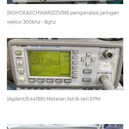
(ROHDE&SCHWARZ/ZVB8) penganalisis jaringan
vektor 300khz - 8ghz
(Agilent/E4418B) Meteran listrik seri EPM